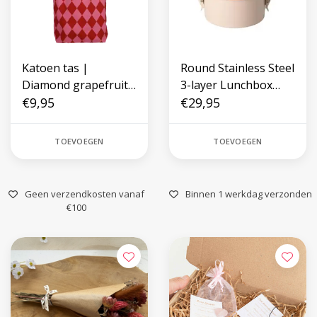
Katoen tas |
Round Stainless Steel
Diamond grapefruit
3-layer Lunchbox
+ brick
€9,95
with Heart Print
€29,95
TOEVOEGEN
TOEVOEGEN
Geen verzendkosten vanaf
Binnen 1 werkdag verzonden
€100