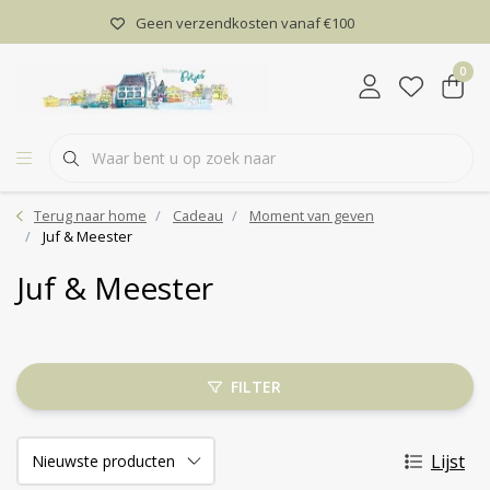
Geen verzendkosten vanaf €100
0
Terug naar home
Cadeau
Moment van geven
Juf & Meester
Juf & Meester
FILTER
Lijst