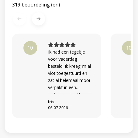
319
beoordeling (en)
10
10
Ik had een tegeltje
voor vaderdag
besteld. Ik kreeg ‘m al
vlot toegestuurd en
zat al helemaal mooi
verpakt in een
cadeaupapier. Dus
snel e
Iris
06-07-2026