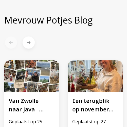
Mevrouw Potjes Blog
Van Zwolle
Een terugblik
naar Java –
op november
inkopen met
met Lotte!
Geplaatst op
25
Geplaatst op
27
een verhaal