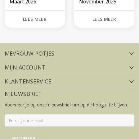
Maart 2026
November 2025
LEES MEER
LEES MEER
Volg ons op social media
MEVROUW POTJES
FACEBOOK
INSTAGRAM
MIJN ACCOUNT
KLANTENSERVICE
NIEUWSBRIEF
Abonneer je op onze nieuwsbrief om op de hoogte te blijven.
ABONNEER