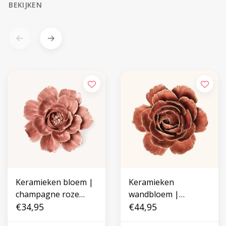
BEKIJKEN
Keramieken bloem |
Keramieken
champagne roze
wandbloem |
roos
€34,95
Champagneroze
€44,95