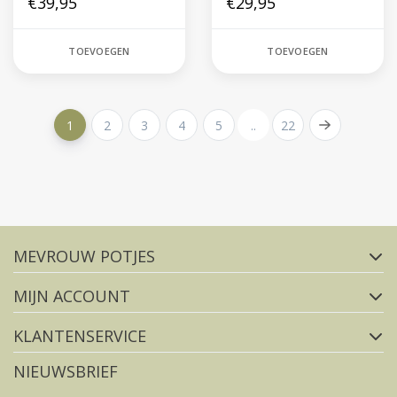
€39,95
€29,95
TOEVOEGEN
TOEVOEGEN
1
2
3
4
5
..
22
Volg ons op social media
MEVROUW POTJES
FACEBOOK
INSTAGRAM
MIJN ACCOUNT
KLANTENSERVICE
NIEUWSBRIEF