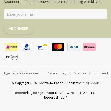
Abonneer je op onze nieuwsbrief om op de hoogte te blijven.
ABONNEER
Algemene voorwaarden
|
Privacy Policy
|
Sitemap
|
RSS Feed
© Copyright 2026 - Mevrouw Potjes | Realisatie
InStijl Media
Beoordeling op
KiyOh
voor Mevrouw Potjes : 9.5/10 (319
beoordelingen)