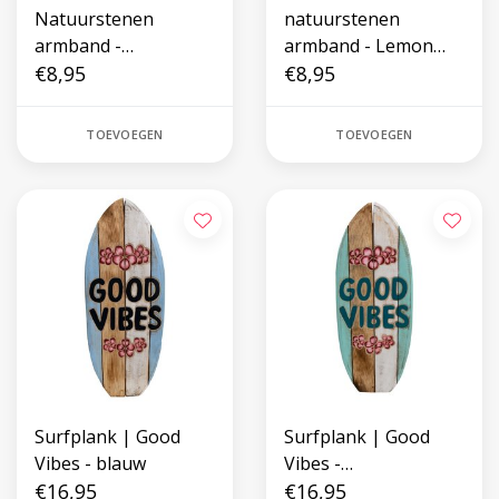
Natuurstenen
natuurstenen
armband -
armband - Lemon
Rozenkwarts
€8,95
Agate
€8,95
TOEVOEGEN
TOEVOEGEN
Surfplank | Good
Surfplank | Good
Vibes - blauw
Vibes -
€16,95
Turquoise/groen
€16,95