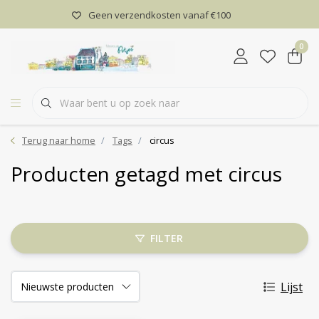
Geen verzendkosten vanaf €100
0
Terug naar home
Tags
circus
Producten getagd met circus
FILTER
Lijst