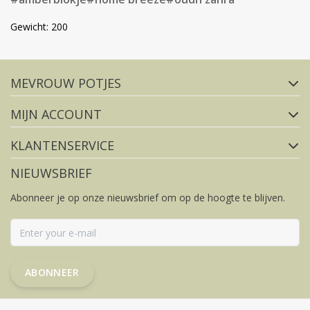
Gewicht: 200
Volg ons op social media
MEVROUW POTJES
FACEBOOK
INSTAGRAM
MIJN ACCOUNT
KLANTENSERVICE
NIEUWSBRIEF
Abonneer je op onze nieuwsbrief om op de hoogte te blijven.
ABONNEER