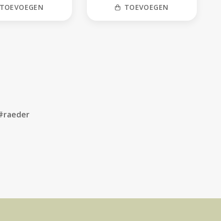
TOEVOEGEN
TOEVOEGEN
#raeder
Volg ons op social media
FACEBOOK
INSTAGRAM