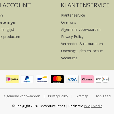
N ACCOUNT
KLANTENSERVICE
en
Klantenservice
estellingen
Over ons
rlanglijst
Algemene voorwaarden
ijk producten
Privacy Policy
Verzenden & retourneren
Openingstijden en locatie
Vacatures
Algemene voorwaarden
|
Privacy Policy
|
Sitemap
|
RSS Feed
© Copyright 2026 - Mevrouw Potjes | Realisatie
InStijl Media