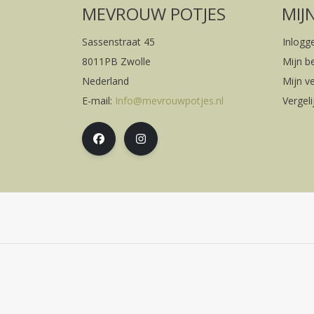
MEVROUW POTJES
MIJ
Sassenstraat 45
Inlogg
8011PB Zwolle
Mijn b
Nederland
Mijn ve
E-mail:
Info@mevrouwpotjes.nl
Vergel