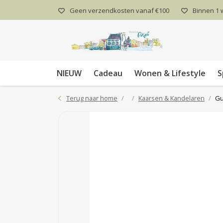
Geen verzendkosten vanaf €100
Binnen 1
NIEUW
Cadeau
Wonen & Lifestyle
S
Terug naar home
Kaarsen & Kandelaren
Gu