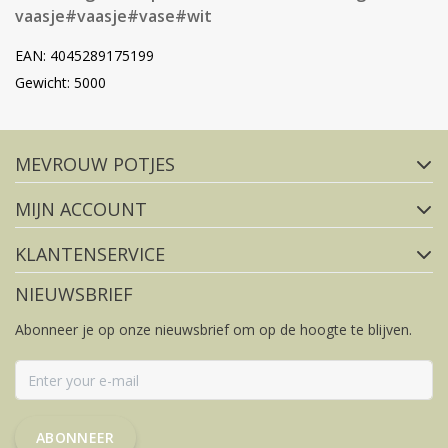
vaasje
#vaasje
#vase
#wit
EAN: 4045289175199
Gewicht: 5000
Volg ons op social media
MEVROUW POTJES
FACEBOOK
INSTAGRAM
MIJN ACCOUNT
KLANTENSERVICE
NIEUWSBRIEF
Abonneer je op onze nieuwsbrief om op de hoogte te blijven.
ABONNEER