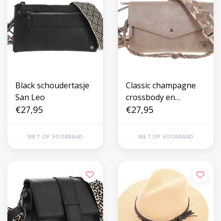
Black schoudertasje
Classic champagne
San Leo
crossbody en
€27,95
schoudertasje
€27,95
Stanfield
NIET OP VOORRAAD
NIET OP VOORRAAD