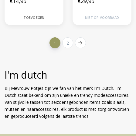
€14,95
Toulon
€29,95
TOEVOEGEN
NIET OP VOORRAAD
1
2
I'm dutch
Bij Mevrouw Potjes zijn we fan van het merk I'm Dutch. I'm
Dutch staat bekend om zijn unieke en trendy modeaccessoires.
Van stijlvolle tassen tot seizoensgebonden items zoals sjaals,
mutsen en haaraccessoires, elk product is met zorg ontworpen
en geproduceerd volgens de laatste trends.
Volg ons op social media