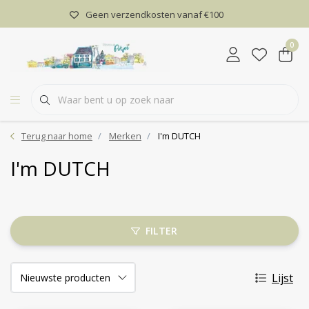
Geen verzendkosten vanaf €100
0
Terug naar home
Merken
I'm DUTCH
I'm DUTCH
FILTER
Lijst