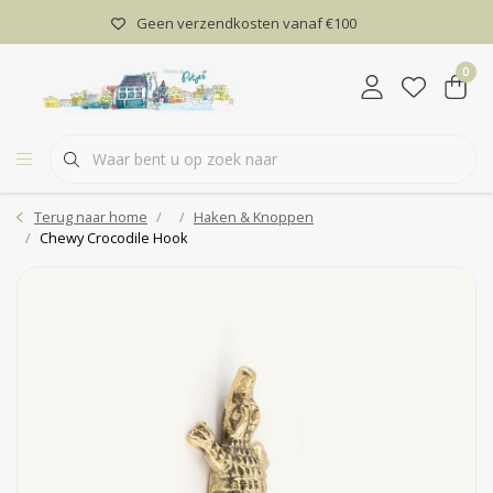
Geen verzendkosten vanaf €100
0
Terug naar home
Haken & Knoppen
Chewy Crocodile Hook