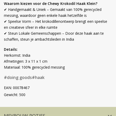
Waarom kiezen voor de Chewy Krokodil Haak Klein?
✔ Handgemaakt & Uniek – Gemaakt van 100% gerecycled
messing, waardoor geen enkele haak hetzelfde is
✔ Speelse Vorm – Het krokodillenontwerp brengt een speelse
en creatieve sfeer in elke ruimte
✔ Steun Lokale Gemeenschappen – Door deze haak aan te
schaffen, steun je ambachtslieden in India
Details:
Herkomst: India
Afmetingen: 3 x 11 x 1 cm
Materiaal: 100% gerecycled messing
#doing goods
#haak
EAN: 00078467
Gewicht: 500
Volg ons op social media
MEVROUW POTJES
FACEBOOK
INSTAGRAM