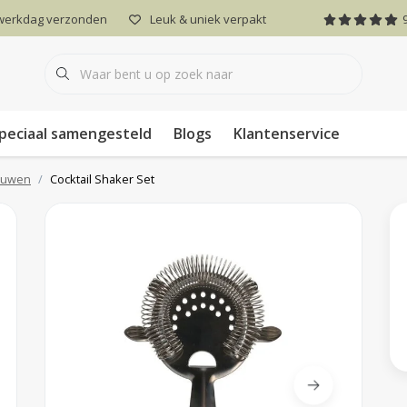
 werkdag verzonden
Leuk & uniek verpakt
peciaal samengesteld
Blogs
Klantenservice
rouwen
Cocktail Shaker Set