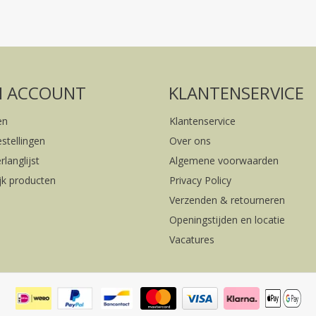
Volg ons op social media
FACEBOOK
INSTAGRAM
N ACCOUNT
KLANTENSERVICE
en
Klantenservice
estellingen
Over ons
rlanglijst
Algemene voorwaarden
ijk producten
Privacy Policy
Verzenden & retourneren
Openingstijden en locatie
Vacatures