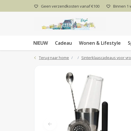
Geen verzendkosten vanaf €100
Binnen 1
NIEUW
Cadeau
Wonen & Lifestyle
S
Terug naar home
Sinterklaascadeaus voor v