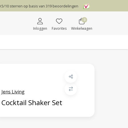
9.5
/
10
sterren op basis van
319
beoordelingen
0
Inloggen
Favorites
Winkelwagen
Jens Living
Cocktail Shaker Set