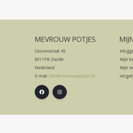
MEVROUW POTJES
MIJ
Sassenstraat 45
Inlogg
8011PB Zwolle
Mijn b
Nederland
Mijn ve
E-mail:
Info@mevrouwpotjes.nl
Vergel