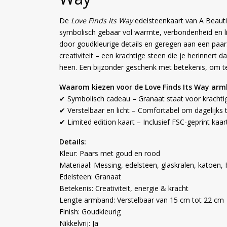
De
Love Finds Its Way
edelsteenkaart van A Beautif
symbolisch gebaar vol warmte, verbondenheid en lie
door goudkleurige details en geregen aan een paar
creativiteit – een krachtige steen die je herinnert d
heen. Een bijzonder geschenk met betekenis, om te
Waarom kiezen voor de Love Finds Its Way ar
✔ Symbolisch cadeau – Granaat staat voor krachtige
✔ Verstelbaar en licht – Comfortabel om dagelijks 
✔ Limited edition kaart – Inclusief FSC-geprint kaar
Details:
Kleur: Paars met goud en rood
Materiaal: Messing, edelsteen, glaskralen, katoen,
Edelsteen: Granaat
Betekenis: Creativiteit, energie & kracht
Lengte armband: Verstelbaar van 15 cm tot 22 cm
Finish: Goudkleurig
Nikkelvrij: Ja