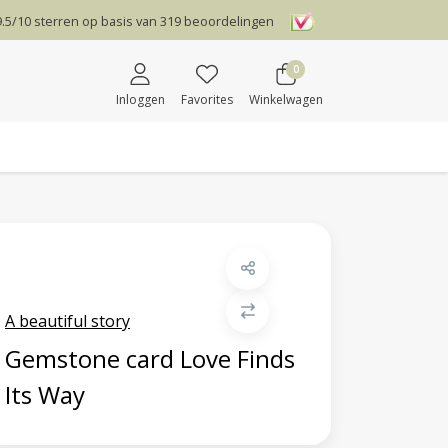
9.5
/
10
sterren op basis van
319
beoordelingen
0
Inloggen
Favorites
Winkelwagen
A beautiful story
Gemstone card Love Finds
Its Way