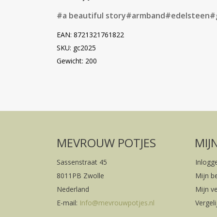
#a beautiful story
#armband
#edelsteen
#
EAN: 8721321761822
SKU: gc2025
Gewicht: 200
MEVROUW POTJES
MIJ
Sassenstraat 45
Inlogg
8011PB Zwolle
Mijn b
Nederland
Mijn ve
E-mail:
Info@mevrouwpotjes.nl
Vergel