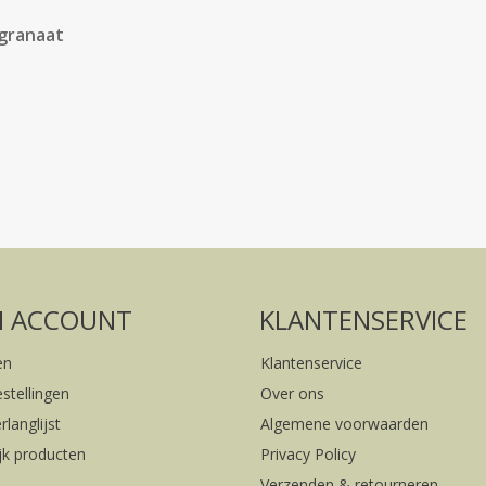
granaat
Volg ons op social media
FACEBOOK
INSTAGRAM
N ACCOUNT
KLANTENSERVICE
en
Klantenservice
estellingen
Over ons
rlanglijst
Algemene voorwaarden
ijk producten
Privacy Policy
Verzenden & retourneren