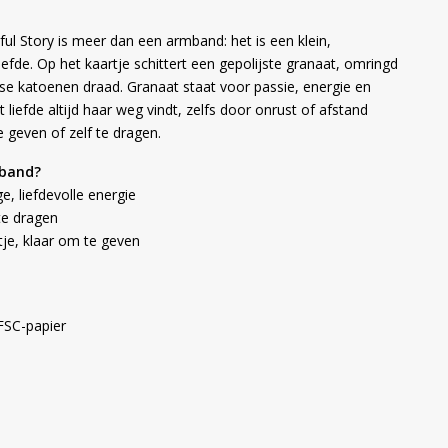
ul Story is meer dan een armband: het is een klein,
fde. Op het kaartje schittert een gepolijste granaat, omringd
se katoenen draad. Granaat staat voor passie, energie en
at liefde altijd haar weg vindt, zelfs door onrust of afstand
 geven of zelf te dragen.
mband?
, liefdevolle energie
te dragen
tje, klaar om te geven
 FSC-papier