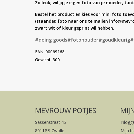
Zo leuk; wil jij je eigen foto van je moeder, t
Bestel het product en kies voor mini foto toev
(staande!) foto naar ons te mailen info@mevr
zwart wit of kleur geprint wil hebben.
#doing goods
#fotohouder
#goudkleurig
#
EAN: 00069168
Gewicht: 300
MEVROUW POTJES
MIJ
Sassenstraat 45
Inlogg
8011PB Zwolle
Mijn b