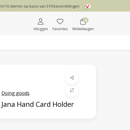
9.5
/
10
sterren op basis van
319
beoordelingen
0
Inloggen
Favorites
Winkelwagen
Doing goods
Jana Hand Card Holder