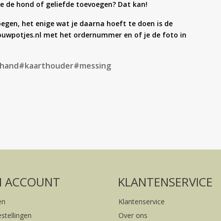
ante de hond of geliefde toevoegen? Dat kan!
oegen, het enige wat je daarna hoeft te doen is de
ouwpotjes.nl met het ordernummer en of je de foto in
hand
#kaarthouder
#messing
Volg ons op social media
FACEBOOK
INSTAGRAM
N ACCOUNT
KLANTENSERVICE
en
Klantenservice
estellingen
Over ons