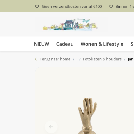
Geen verzendkosten vanaf €100
Binnen 1
NIEUW
Cadeau
Wonen & Lifestyle
S
Terug naar home
Fotolijsten & houders
Jan