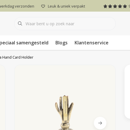
 werkdag verzonden
Leuk & uniek verpakt
peciaal samengesteld
Blogs
Klantenservice
a Hand Card Holder