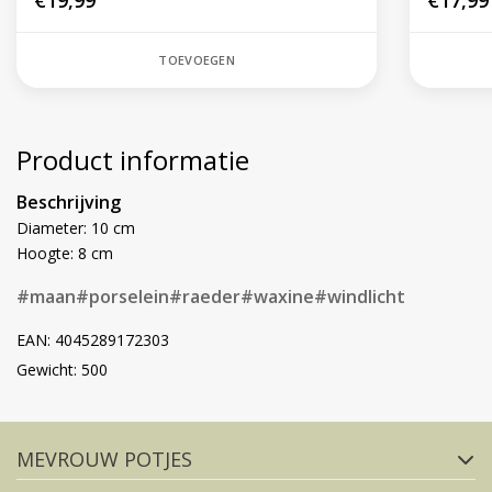
€19,99
€17,99
TOEVOEGEN
Product informatie
Beschrijving
Diameter: 10 cm
Hoogte: 8 cm
#maan
#porselein
#raeder
#waxine
#windlicht
EAN: 4045289172303
Gewicht: 500
Volg ons op social media
MEVROUW POTJES
FACEBOOK
INSTAGRAM