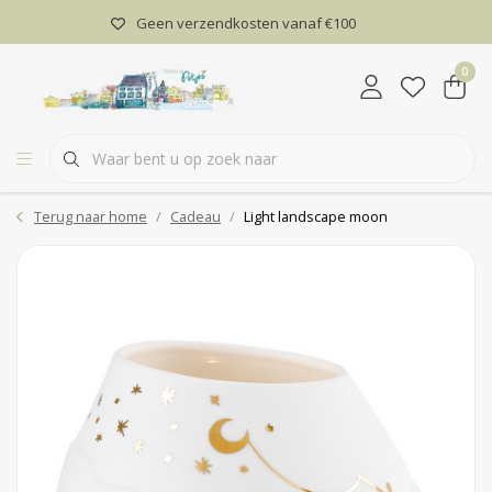
Geen verzendkosten vanaf €100
0
Terug naar home
Cadeau
Light landscape moon