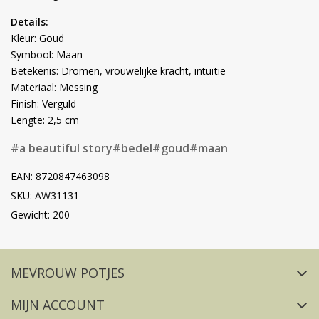
Details:
Kleur: Goud
Symbool: Maan
Betekenis: Dromen, vrouwelijke kracht, intuïtie
Materiaal: Messing
Finish: Verguld
Lengte: 2,5 cm
#a beautiful story
#bedel
#goud
#maan
EAN: 8720847463098
SKU: AW31131
Gewicht: 200
Volg ons op social media
MEVROUW POTJES
FACEBOOK
INSTAGRAM
MIJN ACCOUNT