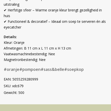
uitstraling
✔ Herfstige sfeer – Warme oranje kleur brengt gezelligheid in
huis
✔ Functioneel & decoratief – Ideaal om soep te serveren én als
eyecatcher
Details:
Kleur: Oranje
Afmetingen: B 11 cm x L 11 cm x H 13 cm
Vaatwasmachinebestendig: Nee
Magnetronbestendig: Nee
#oranje
#pompoen
#sass&belle
#soepkop
EAN: 5055259280999
SKU: xdc679
Gewicht: 500
Volg ons op social media