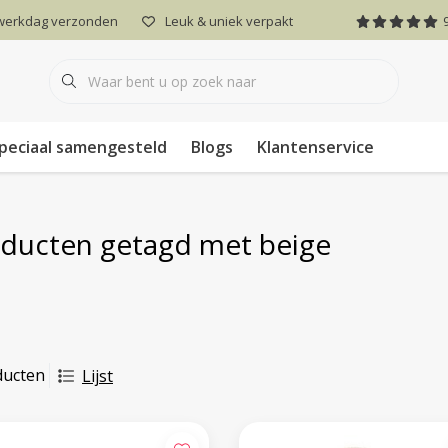
 werkdag verzonden
Leuk & uniek verpakt
peciaal samengesteld
Blogs
Klantenservice
ducten getagd met beige
ducten
Lijst