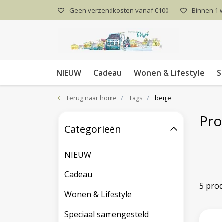
Geen verzendkosten vanaf €100
Binnen 1
NIEUW
Cadeau
Wonen & Lifestyle
S
Terug naar home
Tags
beige
Pro
Categorieën
NIEUW
Cadeau
5 pro
Wonen & Lifestyle
Speciaal samengesteld