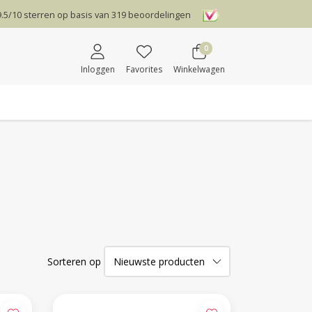
9.5
/
10
sterren op basis van
319
beoordelingen
0
Inloggen
Favorites
Winkelwagen
Sorteren op