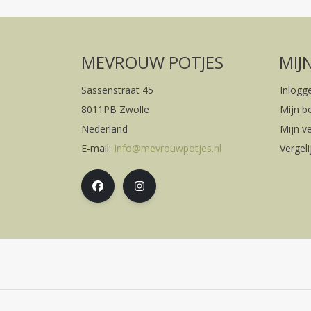
MEVROUW POTJES
MIJ
Sassenstraat 45
Inlogg
8011PB Zwolle
Mijn b
Nederland
Mijn ve
E-mail:
Info@mevrouwpotjes.nl
Vergel