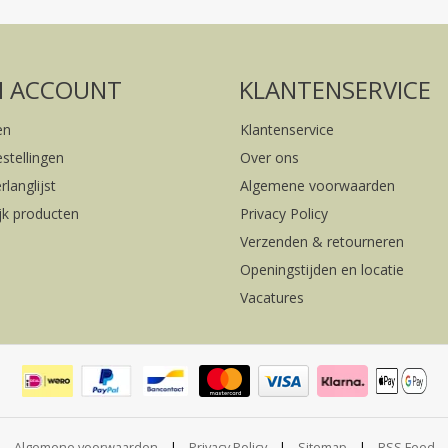
FACEBOOK
INSTAGRAM
N ACCOUNT
KLANTENSERVICE
en
Klantenservice
estellingen
Over ons
rlanglijst
Algemene voorwaarden
ijk producten
Privacy Policy
Verzenden & retourneren
Openingstijden en locatie
Vacatures
Algemene voorwaarden
|
Privacy Policy
|
Sitemap
|
RSS Feed