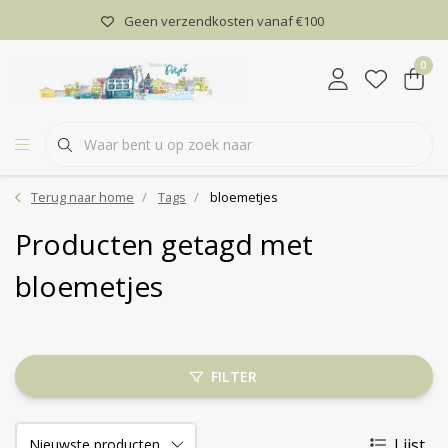
Geen verzendkosten vanaf €100
0
Terug naar home
Tags
bloemetjes
Producten getagd met
bloemetjes
FILTER
Lijst