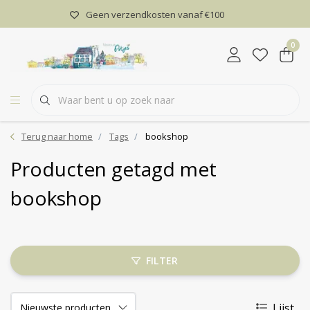
Geen verzendkosten vanaf €100
0
Terug naar home
Tags
bookshop
Producten getagd met
bookshop
FILTER
Lijst