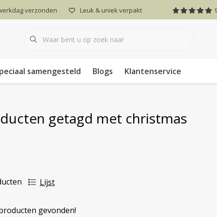
 werkdag verzonden
Leuk & uniek verpakt
peciaal samengesteld
Blogs
Klantenservice
ducten getagd met christmas
ducten
Lijst
producten gevonden!