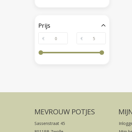
Prijs
€
€
MEVROUW POTJES
MIJ
Sassenstraat 45
Inlogg
8011PB Zwolle
Mijn b