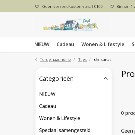
Geen verzendkosten vanaf €100
Binnen 1
NIEUW
Cadeau
Wonen & Lifestyle
S
Terug naar home
Tags
christmas
Pro
Categorieën
NIEUW
Cadeau
0 pro
Wonen & Lifestyle
Speciaal samengesteld
Geen 