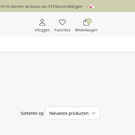
9.5
/
10
sterren op basis van
319
beoordelingen
0
Inloggen
Favorites
Winkelwagen
Sorteren op