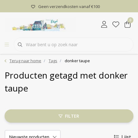
Geen verzendkosten vanaf €100
0
Terug naar home
Tags
donker taupe
Producten getagd met donker
taupe
FILTER
Lijst