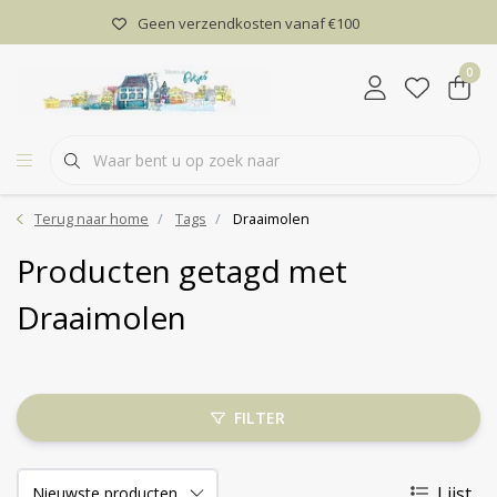
Geen verzendkosten vanaf €100
0
Terug naar home
Tags
Draaimolen
Producten getagd met
Draaimolen
FILTER
Lijst