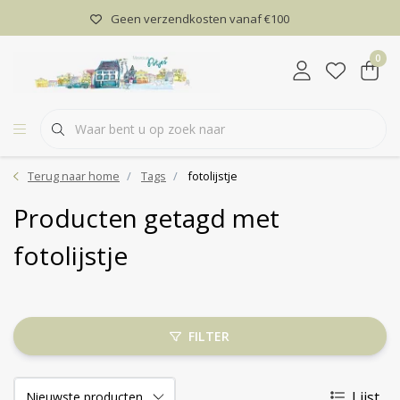
Geen verzendkosten vanaf €100
0
Terug naar home
Tags
fotolijstje
Producten getagd met
fotolijstje
FILTER
Lijst