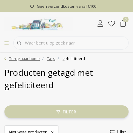
Geen verzendkosten vanaf €100
0
Terug naar home
Tags
gefeliciteerd
Producten getagd met
gefeliciteerd
FILTER
Lijst