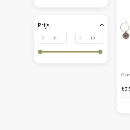
Prijs
€
€
Gla
€9,