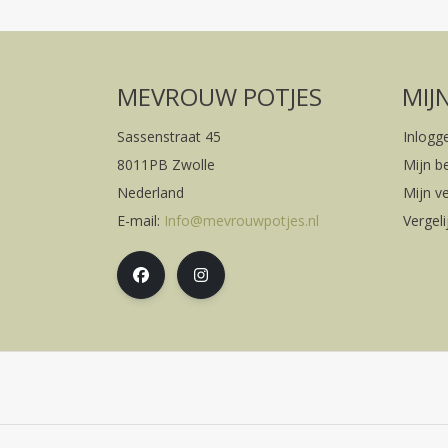
MEVROUW POTJES
MIJ
Sassenstraat 45
Inlogg
8011PB Zwolle
Mijn b
Nederland
Mijn ve
E-mail:
Info@mevrouwpotjes.nl
Vergel