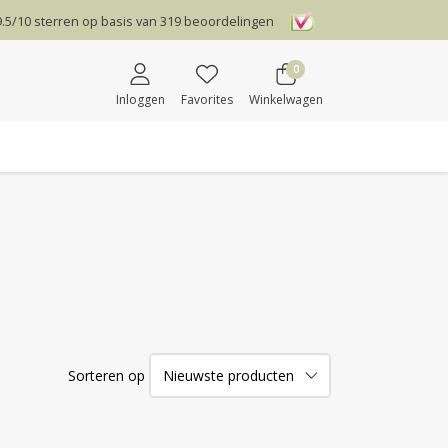
9.5
/
10
sterren op basis van
319
beoordelingen
0
Inloggen
Favorites
Winkelwagen
Sorteren op