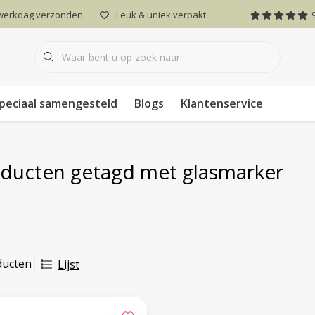
 werkdag verzonden
Leuk & uniek verpakt
peciaal samengesteld
Blogs
Klantenservice
ducten getagd met glasmarker
ducten
Lijst