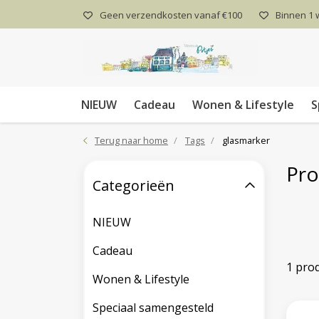
Geen verzendkosten vanaf €100
Binnen 1
NIEUW
Cadeau
Wonen & Lifestyle
S
Terug naar home
Tags
glasmarker
Pro
Categorieën
NIEUW
Cadeau
1 pro
Wonen & Lifestyle
Speciaal samengesteld