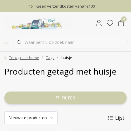
Geen verzendkosten vanaf €100
0
Terug naar home
Tags
huisje
Producten getagd met huisje
FILTER
Lijst