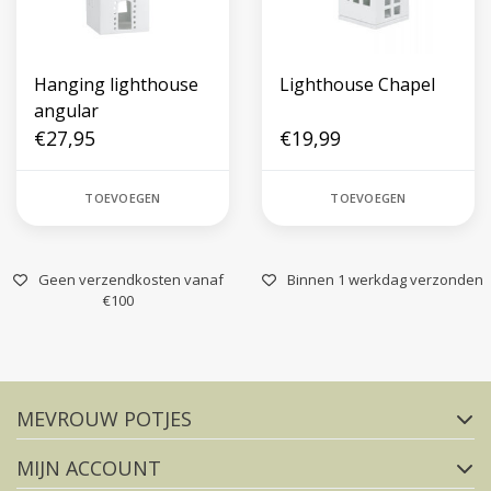
Hanging lighthouse
Lighthouse Chapel
angular
€27,95
€19,99
TOEVOEGEN
TOEVOEGEN
Geen verzendkosten vanaf
Binnen 1 werkdag verzonden
€100
Volg ons op social media
MEVROUW POTJES
FACEBOOK
INSTAGRAM
MIJN ACCOUNT