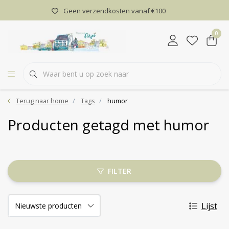
Geen verzendkosten vanaf €100
0
Terug naar home
Tags
humor
Producten getagd met humor
FILTER
Lijst