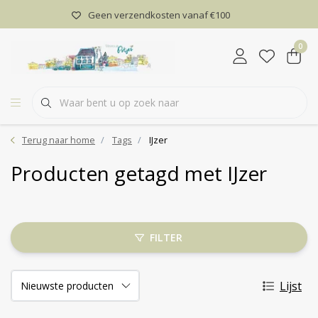
Geen verzendkosten vanaf €100
0
Terug naar home
Tags
IJzer
Producten getagd met IJzer
FILTER
Lijst