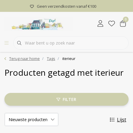
Geen verzendkosten vanaf €100
0
Terug naar home
Tags
iterieur
Producten getagd met iterieur
FILTER
Lijst