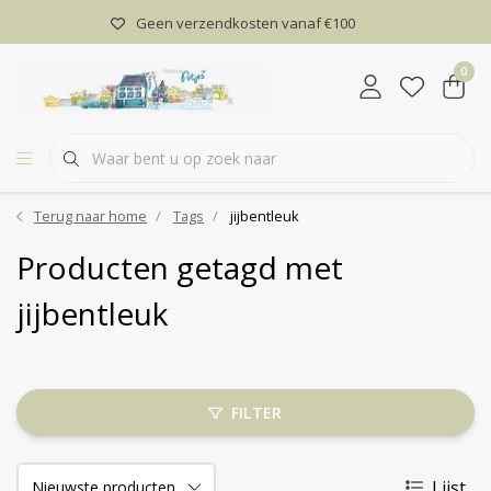
Geen verzendkosten vanaf €100
0
Terug naar home
Tags
jijbentleuk
Producten getagd met
jijbentleuk
FILTER
Lijst