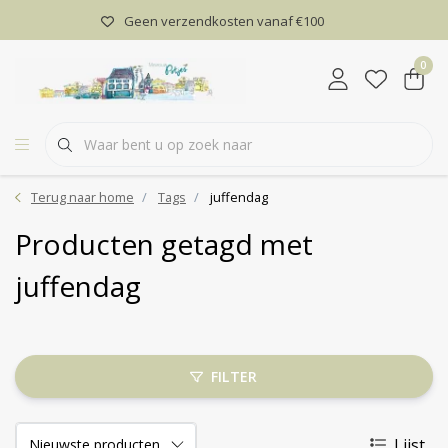
Geen verzendkosten vanaf €100
0
Terug naar home
Tags
juffendag
Producten getagd met
juffendag
FILTER
Lijst