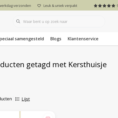
 werkdag verzonden
Leuk & uniek verpakt
peciaal samengesteld
Blogs
Klantenservice
ducten getagd met Kersthuisje
ducten
Lijst