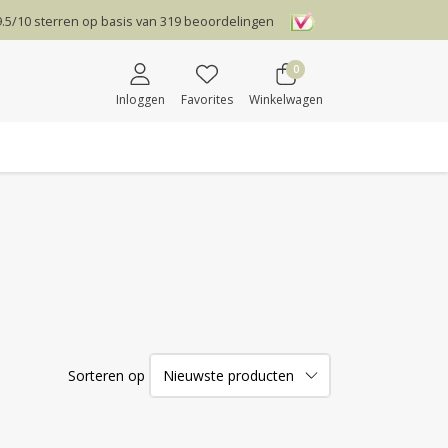
9.5
/
10
sterren op basis van
319
beoordelingen
0
Inloggen
Favorites
Winkelwagen
Sorteren op