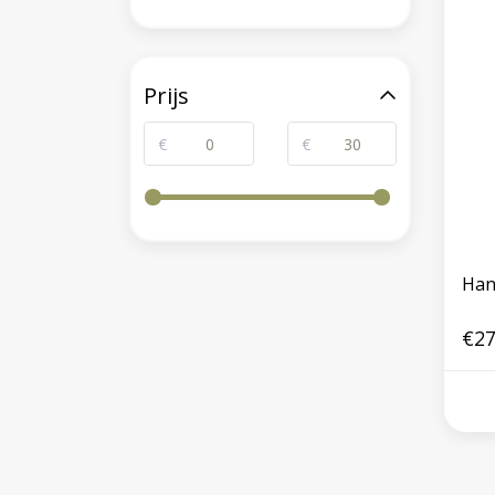
Prijs
€
€
Han
€27