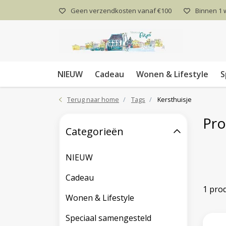
Geen verzendkosten vanaf €100
Binnen 1
NIEUW
Cadeau
Wonen & Lifestyle
S
Terug naar home
Tags
Kersthuisje
Pro
Categorieën
NIEUW
Cadeau
1 pro
Wonen & Lifestyle
Speciaal samengesteld