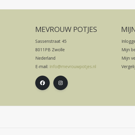
MEVROUW POTJES
MIJ
Sassenstraat 45
Inlogg
8011PB Zwolle
Mijn b
Nederland
Mijn ve
E-mail:
Info@mevrouwpotjes.nl
Vergel