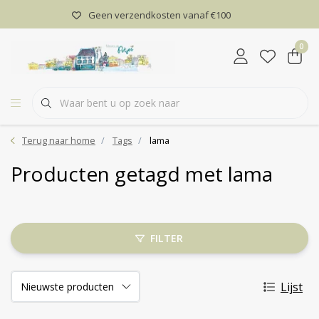
Geen verzendkosten vanaf €100
0
Terug naar home
Tags
lama
Producten getagd met lama
FILTER
Lijst