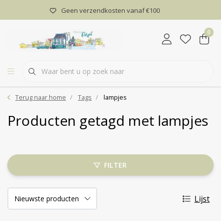
Geen verzendkosten vanaf €100
0
Terug naar home
Tags
lampjes
Producten getagd met lampjes
FILTER
Lijst