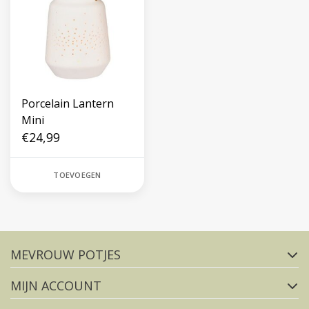
Porcelain Lantern
Mini
€24,99
TOEVOEGEN
Volg ons op social media
MEVROUW POTJES
FACEBOOK
INSTAGRAM
MIJN ACCOUNT