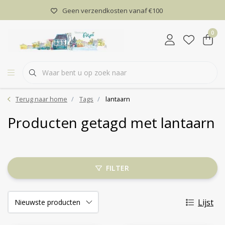
Geen verzendkosten vanaf €100
0
Terug naar home
Tags
lantaarn
Producten getagd met lantaarn
FILTER
Lijst