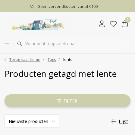
Geen verzendkosten vanaf €100
0
Terug naar home
Tags
lente
Producten getagd met lente
FILTER
Lijst