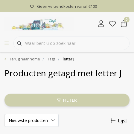
Geen verzendkosten vanaf €100
0
Terug naar home
Tags
letter J
Producten getagd met letter J
FILTER
Lijst