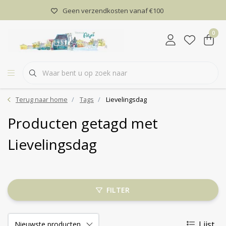
Geen verzendkosten vanaf €100
0
Terug naar home
Tags
Lievelingsdag
Producten getagd met
Lievelingsdag
FILTER
Lijst