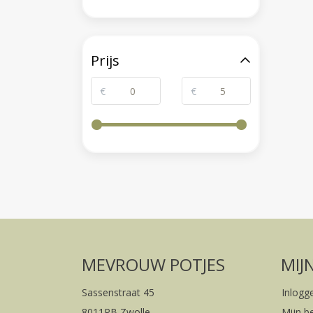
Prijs
€
€
MEVROUW POTJES
MIJ
Sassenstraat 45
Inlogg
8011PB Zwolle
Mijn b