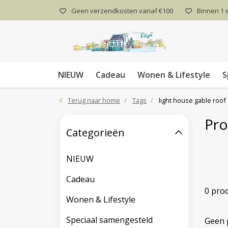
Geen verzendkosten vanaf €100
Binnen 1
NIEUW
Cadeau
Wonen & Lifestyle
S
Terug naar home
Tags
light house gable roof
Pro
Categorieën
NIEUW
Cadeau
0 pro
Wonen & Lifestyle
Speciaal samengesteld
Geen 