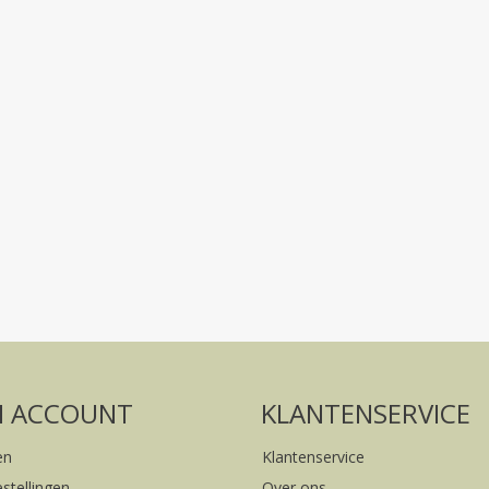
Volg ons op social media
FACEBOOK
INSTAGRAM
N ACCOUNT
KLANTENSERVICE
en
Klantenservice
estellingen
Over ons