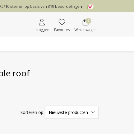
9.5
/
10
sterren op basis van
319
beoordelingen
0
Inloggen
Favorites
Winkelwagen
ble roof
Sorteren op