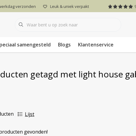
 werkdag verzonden
Leuk & uniek verpakt
peciaal samengesteld
Blogs
Klantenservice
ducten getagd met light house ga
ducten
Lijst
producten gevonden!