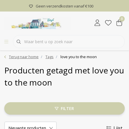
Geen verzendkosten vanaf €100
0
Terug naar home
Tags
love you to the moon
Producten getagd met love you
to the moon
FILTER
Lijst