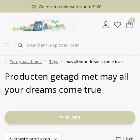
Geen verzendkosten vanaf €100
0
Terug naar home
Tags
may all your dreams come true
Producten getagd met may all
your dreams come true
FILTER
Lijst