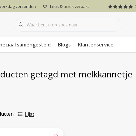
 werkdag verzonden
Leuk & uniek verpakt
peciaal samengesteld
Blogs
Klantenservice
ducten getagd met melkkannetje
ducten
Lijst