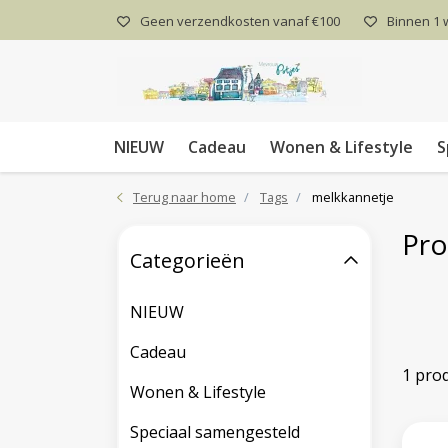
Geen verzendkosten vanaf €100
Binnen 1
NIEUW
Cadeau
Wonen & Lifestyle
S
Terug naar home
Tags
melkkannetje
Pro
Categorieën
NIEUW
Cadeau
1 pro
Wonen & Lifestyle
Speciaal samengesteld