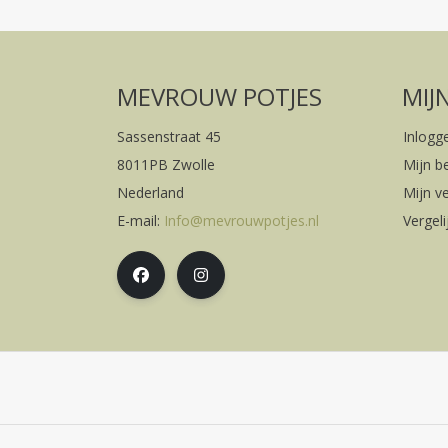
MEVROUW POTJES
MIJ
Sassenstraat 45
Inlogg
8011PB Zwolle
Mijn b
Nederland
Mijn ve
E-mail:
Info@mevrouwpotjes.nl
Vergel