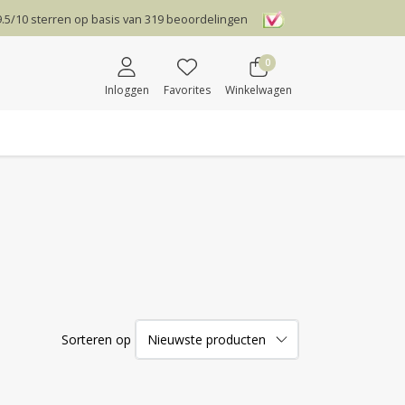
9.5
/
10
sterren op basis van
319
beoordelingen
0
Inloggen
Favorites
Winkelwagen
Sorteren op