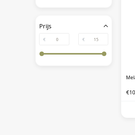
Prijs
€
€
Mel
€10