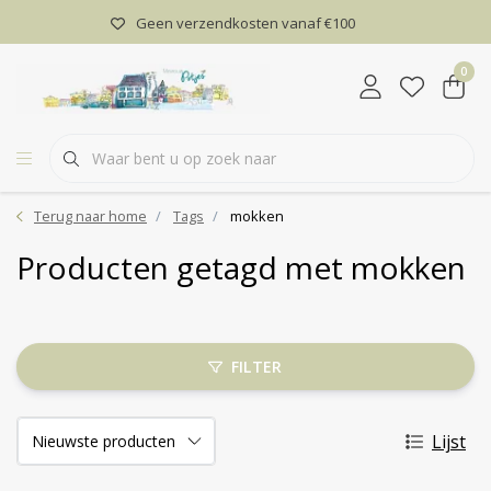
Geen verzendkosten vanaf €100
0
Terug naar home
Tags
mokken
Producten getagd met mokken
FILTER
Lijst