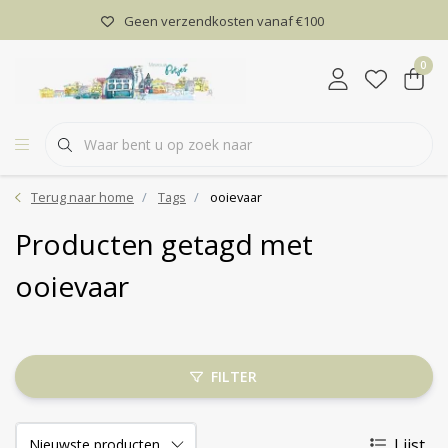
Geen verzendkosten vanaf €100
0
Terug naar home
Tags
ooievaar
Producten getagd met
ooievaar
FILTER
Lijst