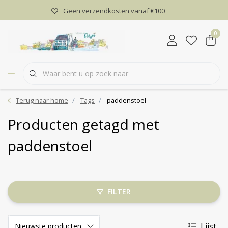
Geen verzendkosten vanaf €100
0
Terug naar home
Tags
paddenstoel
Producten getagd met
paddenstoel
FILTER
Lijst