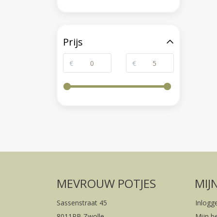
Prijs
€
€
MEVROUW POTJES
MIJ
Sassenstraat 45
Inlogg
8011PB Zwolle
Mijn b