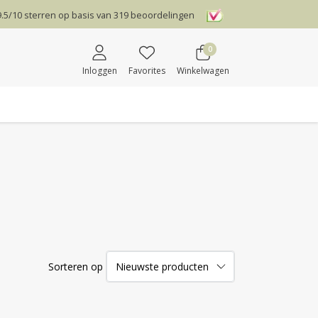
9.5
/
10
sterren op basis van
319
beoordelingen
0
Inloggen
Favorites
Winkelwagen
Sorteren op