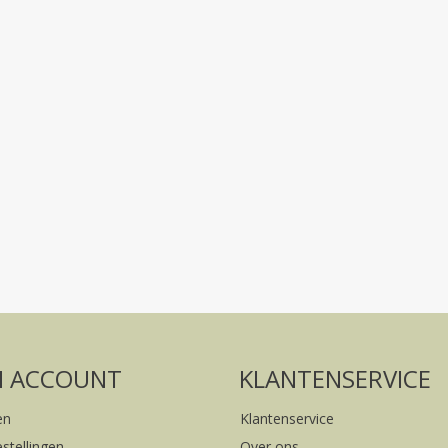
Volg ons op social media
FACEBOOK
INSTAGRAM
N ACCOUNT
KLANTENSERVICE
en
Klantenservice
estellingen
Over ons