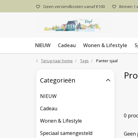
Geen verzendkosten vanaf €100
Binnen 1
NIEUW
Cadeau
Wonen & Lifestyle
S
Terug naar home
Tags
Panter sjaal
Pro
Categorieën
NIEUW
Cadeau
0 pro
Wonen & Lifestyle
Speciaal samengesteld
Geen 