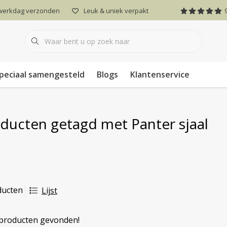
 werkdag verzonden
Leuk & uniek verpakt
peciaal samengesteld
Blogs
Klantenservice
ducten getagd met Panter sjaal
ducten
Lijst
producten gevonden!