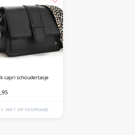
ck capri schoudertasje
,95
NIET OP VOORRAAD
Volg ons op social media