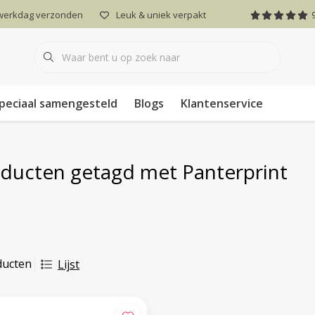
 werkdag verzonden
Leuk & uniek verpakt
peciaal samengesteld
Blogs
Klantenservice
ducten getagd met Panterprint
ducten
Lijst