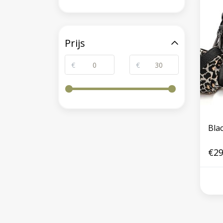
Prijs
€
€
Bla
€29