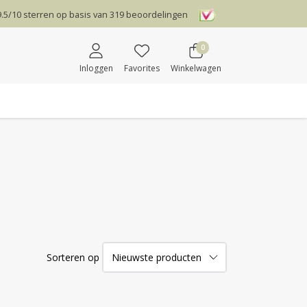
9.5
/
10
sterren op basis van
319
beoordelingen
0
Inloggen
Favorites
Winkelwagen
Sorteren op