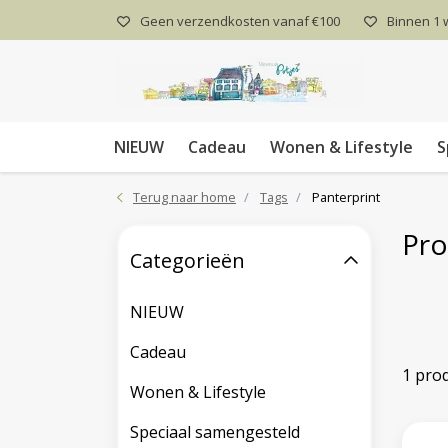
Geen verzendkosten vanaf €100
Binnen 1
NIEUW
Cadeau
Wonen & Lifestyle
S
Terug naar home
Tags
Panterprint
Pro
Categorieën
NIEUW
Cadeau
1 pro
Wonen & Lifestyle
Speciaal samengesteld