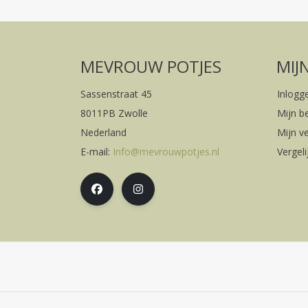
MEVROUW POTJES
MIJ
Sassenstraat 45
Inlogg
8011PB Zwolle
Mijn b
Nederland
Mijn ve
E-mail:
Info@mevrouwpotjes.nl
Vergel