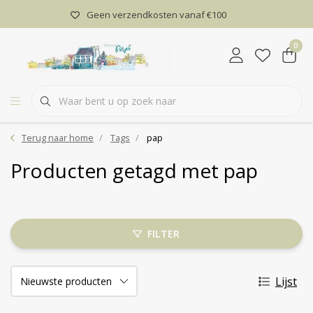
Geen verzendkosten vanaf €100
0
Terug naar home
Tags
pap
Producten getagd met pap
FILTER
Lijst