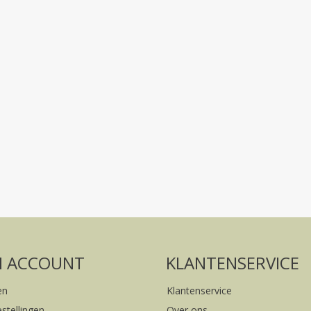
Volg ons op social media
FACEBOOK
INSTAGRAM
N ACCOUNT
KLANTENSERVICE
en
Klantenservice
estellingen
Over ons