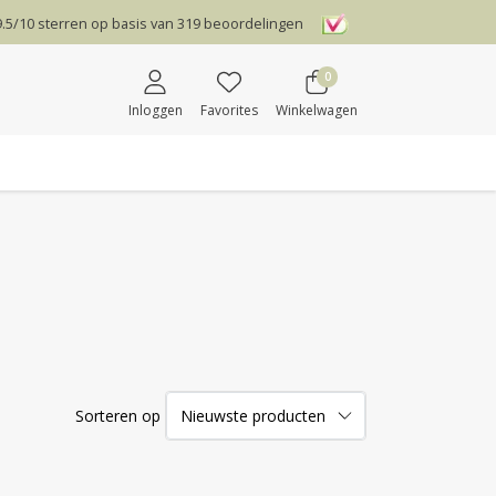
9.5
/
10
sterren op basis van
319
beoordelingen
0
Inloggen
Favorites
Winkelwagen
Sorteren op