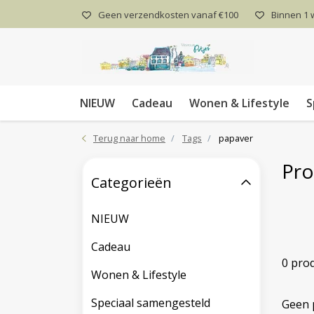
Geen verzendkosten vanaf €100
Binnen 1
NIEUW
Cadeau
Wonen & Lifestyle
S
Terug naar home
Tags
papaver
Pro
Categorieën
NIEUW
Cadeau
0 pro
Wonen & Lifestyle
Speciaal samengesteld
Geen 