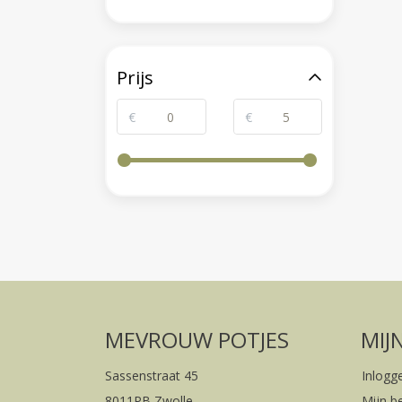
Prijs
€
€
MEVROUW POTJES
MIJ
Sassenstraat 45
Inlogg
8011PB Zwolle
Mijn b