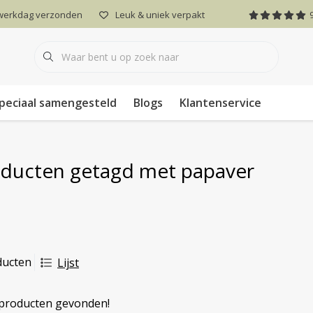
 werkdag verzonden
Leuk & uniek verpakt
peciaal samengesteld
Blogs
Klantenservice
ducten getagd met papaver
ducten
Lijst
producten gevonden!