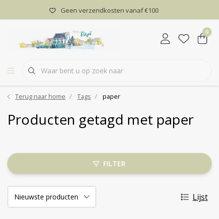
Geen verzendkosten vanaf €100
0
Terug naar home
Tags
paper
Producten getagd met paper
FILTER
Lijst