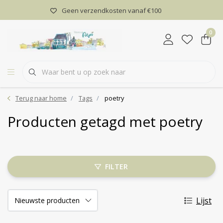
Geen verzendkosten vanaf €100
0
Terug naar home
Tags
poetry
Producten getagd met poetry
FILTER
Lijst